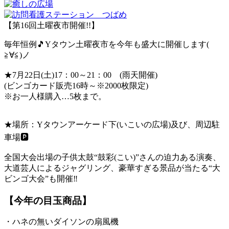
【第16回土曜夜市開催!!】
毎年恒例
🎵
Yタウン土曜夜市を今年も盛大に開催します(
≧∀≦)ノ
★7月22日(土)17：00～21：00 (雨天開催)
(ビンゴカード販売16時～※2000枚限定)
※お一人様購入…5枚まで。
★場所：Yタウンアーケード下(いこいの広場)及び、周辺駐
車場
🅿
全国大会出場の子供太鼓“鼓彩(こい)”さんの迫力ある演奏、
大道芸人によるジャグリング、豪華すぎる景品が当たる“大
ビンゴ大会”も開催
‼
【今年の目玉商品】
・ハネの無いダイソンの扇風機